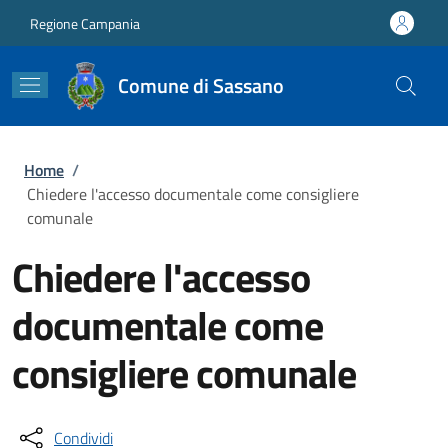
Salta al contenuto principale
Skip to footer content
Regione Campania
Comune di Sassano
Briciole di pane
Home
/
Chiedere l'accesso documentale come consigliere
comunale
Chiedere l'accesso
documentale come
consigliere comunale
Condividi