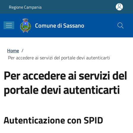
Salta al contenuto principale
Skip to footer content
Regione Campania
Comune di Sassano
Briciole di pane
Home
/
Per accedere ai servizi del portale devi autenticarti
Per accedere ai servizi del
portale devi autenticarti
Autenticazione con SPID