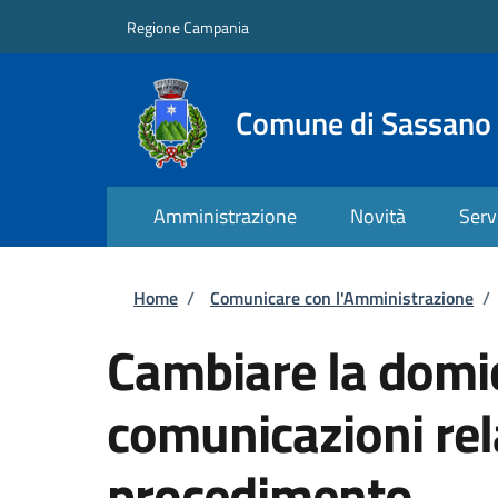
Salta al contenuto principale
Skip to footer content
Regione Campania
Comune di Sassano
Amministrazione
Novità
Serv
Briciole di pane
Home
/
Comunicare con l'Amministrazione
/
Cambiare la domic
comunicazioni rel
procedimento