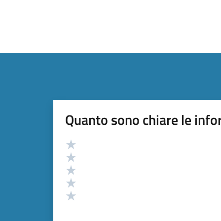
Quanto sono chiare le info
Valutazione
Valuta 5 stelle su 5
Valuta 4 stelle su 5
Valuta 3 stelle su 5
Valuta 2 stelle su 5
Valuta 1 stelle su 5