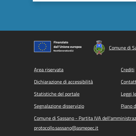
Comune di S
Footer menu
Area riservata
Crediti
Dichiarazione di accessibilità
Contatt
Statistiche del portale
Leggi l
Segnalazione disservizio
Piano d
Comune di Sassano - Partita IVA dell'amministr
protocollo.sassano@asmepec.it