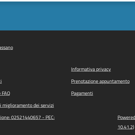
assano
Informativa privacy
i
Prenotazione appuntamento
e FAQ
Pagamenti
i miglioramento dei servizi
azione: 02521440657 - PEC:
Powered 
10.41.2)