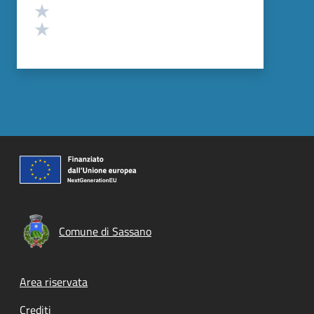
Valuta 2 stelle su 5
Valuta 1 stelle su 5
Comune di Sassano
Footer menu
Area riservata
Crediti