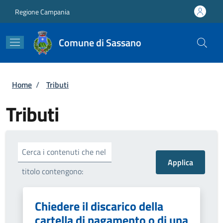
Salta al contenuto principale
Skip to footer content
Regione Campania
Comune di Sassano
Briciole di pane
Home
/
Tributi
Tributi
Cerca i contenuti che nel
titolo contengono:
Chiedere il discarico della
cartella di pagamento o di una