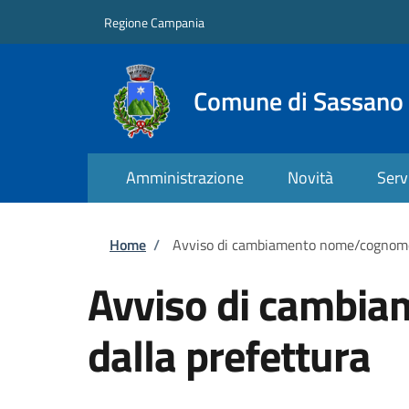
Salta al contenuto principale
Skip to footer content
Regione Campania
Comune di Sassano
Amministrazione
Novità
Serv
Briciole di pane
Home
/
Avviso di cambiamento nome/cognome o
Avviso di cambia
dalla prefettura