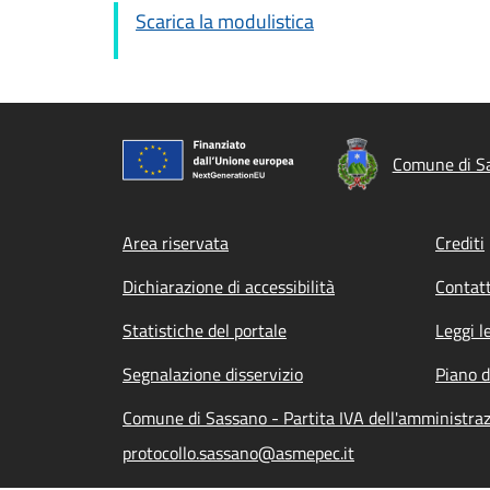
Scarica la modulistica
Comune di S
Footer menu
Area riservata
Crediti
Dichiarazione di accessibilità
Contatt
Statistiche del portale
Leggi l
Segnalazione disservizio
Piano d
Comune di Sassano - Partita IVA dell'amministr
protocollo.sassano@asmepec.it