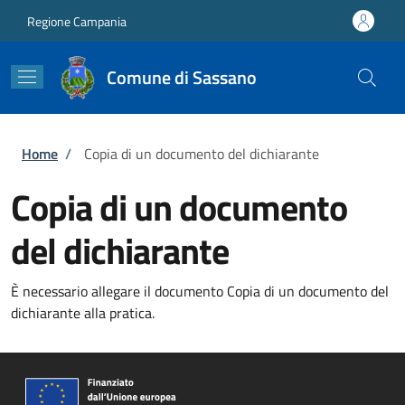
Salta al contenuto principale
Skip to footer content
Regione Campania
Comune di Sassano
Briciole di pane
Home
/
Copia di un documento del dichiarante
Copia di un documento
del dichiarante
È necessario allegare il documento Copia di un documento del
dichiarante alla pratica.