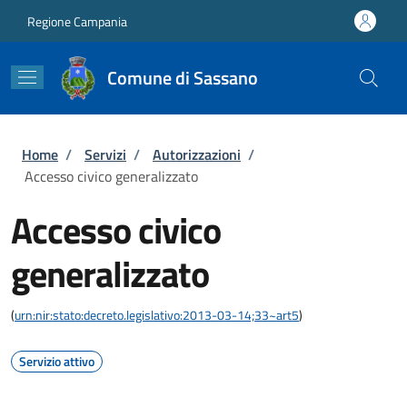
Salta al contenuto principale
Skip to footer content
Regione Campania
Comune di Sassano
Briciole di pane
Home
/
Servizi
/
Autorizzazioni
/
Accesso civico generalizzato
Accesso civico
generalizzato
(
urn:nir:stato:decreto.legislativo:2013-03-14;33~art5
)
Servizio attivo