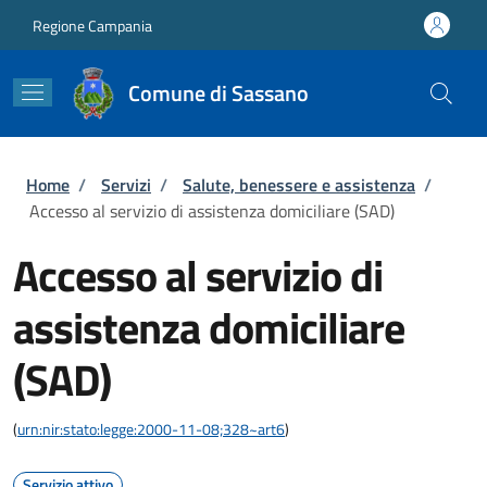
Salta al contenuto principale
Skip to footer content
Regione Campania
Comune di Sassano
Briciole di pane
Home
/
Servizi
/
Salute, benessere e assistenza
/
Accesso al servizio di assistenza domiciliare (SAD)
Accesso al servizio di
assistenza domiciliare
(SAD)
(
urn:nir:stato:legge:2000-11-08;328~art6
)
Servizio attivo