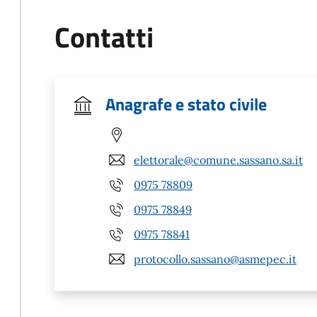
Contatti
Anagrafe e stato civile
elettorale@comune.sassano.sa.it
0975 78809
0975 78849
0975 78841
protocollo.sassano@asmepec.it