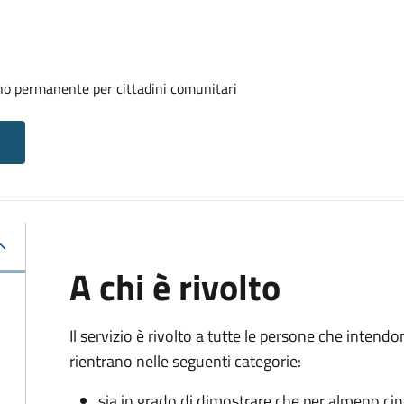
rno permanente per cittadini comunitari
A chi è rivolto
Il servizio è rivolto a tutte le persone che intend
rientrano nelle seguenti categorie:
sia in grado di dimostrare che per almeno ci