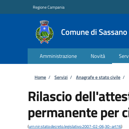
Salta al contenuto principale
Skip to footer content
Regione Campania
Comune di Sassano
Amministrazione
Novità
Serv
Briciole di pane
Home
/
Servizi
/
Anagrafe e stato civile
/
Rilascio dell'atte
permanente per ci
(
urn:nir:stato:decreto.legislativo:2007-02-06;30~art16
)