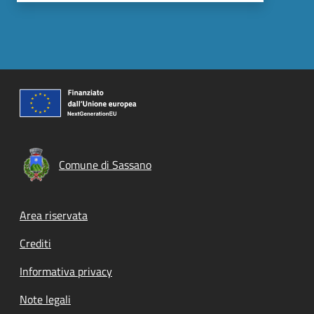
Comune di Sassano
Footer menu
Area riservata
Crediti
Informativa privacy
Note legali