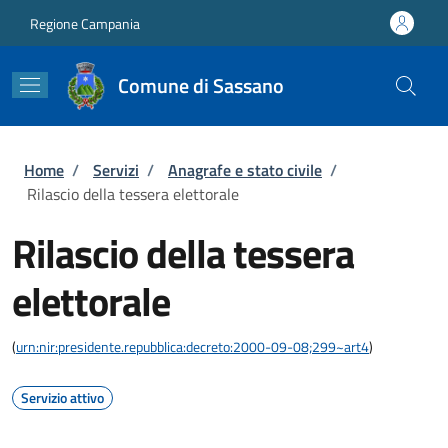
Salta al contenuto principale
Skip to footer content
Regione Campania
Comune di Sassano
Briciole di pane
Home
/
Servizi
/
Anagrafe e stato civile
/
Rilascio della tessera elettorale
Rilascio della tessera
elettorale
(
urn:nir:presidente.repubblica:decreto:2000-09-08;299~art4
)
Servizio attivo