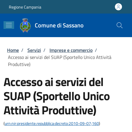
Salta al contenuto principale
Skip to footer content
Regione Campania
Comune di Sassano
Briciole di pane
Home
/
Servizi
/
Imprese e commercio
/
Accesso ai servizi del SUAP (Sportello Unico Attività
Produttive)
Accesso ai servizi del
SUAP (Sportello Unico
Attività Produttive)
(
urn:nir:presidente.repubblica:decreto:2010-09-07;160
)