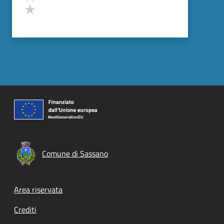
Valuta 1 stelle su 5
Comune di Sassano
Footer menu
Area riservata
Crediti