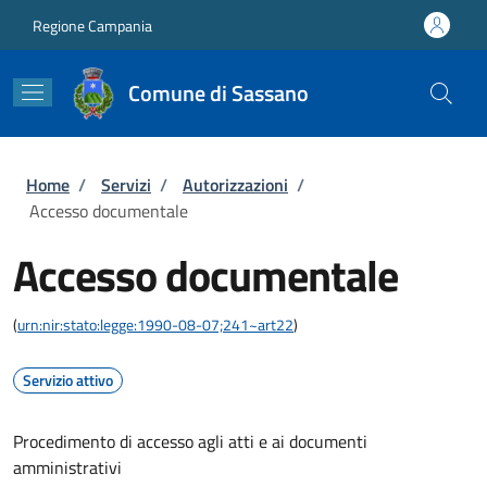
Salta al contenuto principale
Skip to footer content
Regione Campania
Comune di Sassano
Briciole di pane
Home
/
Servizi
/
Autorizzazioni
/
Accesso documentale
Accesso documentale
(
urn:nir:stato:legge:1990-08-07;241~art22
)
Servizio attivo
Procedimento di accesso agli atti e ai documenti
amministrativi