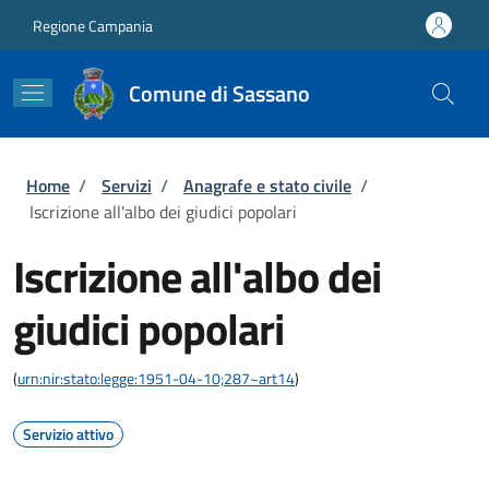
Salta al contenuto principale
Skip to footer content
Regione Campania
Comune di Sassano
Briciole di pane
Home
/
Servizi
/
Anagrafe e stato civile
/
Iscrizione all'albo dei giudici popolari
Iscrizione all'albo dei
giudici popolari
(
urn:nir:stato:legge:1951-04-10;287~art14
)
Servizio attivo