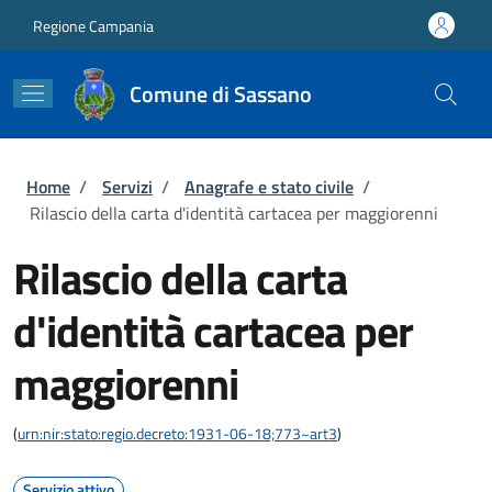
Salta al contenuto principale
Skip to footer content
Regione Campania
Comune di Sassano
Briciole di pane
Home
/
Servizi
/
Anagrafe e stato civile
/
Rilascio della carta d'identità cartacea per maggiorenni
Rilascio della carta
d'identità cartacea per
maggiorenni
(
urn:nir:stato:regio.decreto:1931-06-18;773~art3
)
Servizio attivo