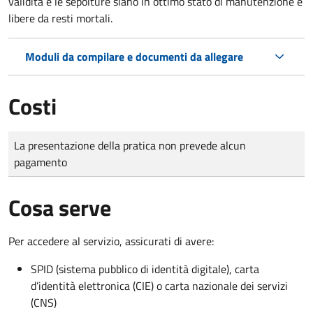
validità e le sepolture siano in ottimo stato di manutenzione e
libere da resti mortali.
Moduli da compilare e documenti da allegare
Costi
Tipo di pagamento
Importo
La presentazione della pratica non prevede alcun
pagamento
Cosa serve
Per accedere al servizio, assicurati di avere:
SPID (sistema pubblico di identità digitale), carta
d’identità elettronica (CIE) o carta nazionale dei servizi
(CNS)