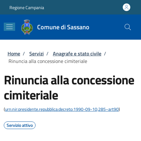
Salta al contenuto principale
Skip to footer content
Regione Campania
Comune di Sassano
Briciole di pane
Home
/
Servizi
/
Anagrafe e stato civile
/
Rinuncia alla concessione cimiteriale
Rinuncia alla concessione
cimiteriale
(
urn:nir:presidente.repubblica:decreto:1990-09-10;285~art90
)
Servizio attivo