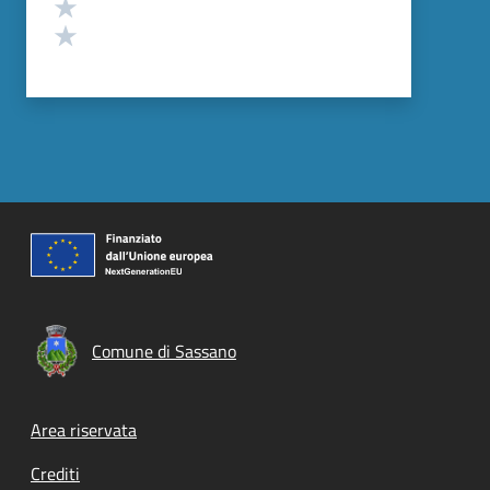
Valuta 2 stelle su 5
Valuta 1 stelle su 5
Comune di Sassano
Footer menu
Area riservata
Crediti