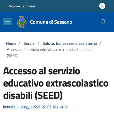
Salta al contenuto principale
Skip to footer content
Regione Campania
Comune di Sassano
Briciole di pane
Home
/
Servizi
/
Salute, benessere e assistenza
/
Accesso al servizio educativo extrascolastico disabili
(SEED)
Accesso al servizio
educativo extrascolastico
disabili (SEED)
(
urn:nir:stato:legge:1992-02-05;104~art8
)