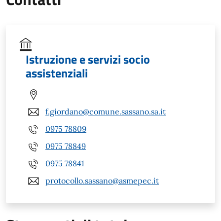
Istruzione e servizi socio
assistenziali
f.giordano@comune.sassano.sa.it
0975 78809
0975 78849
0975 78841
protocollo.sassano@asmepec.it