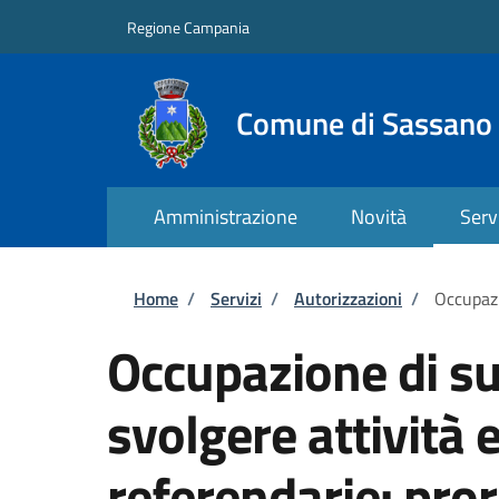
Salta al contenuto principale
Skip to footer content
Regione Campania
Comune di Sassano
Amministrazione
Novità
Serv
Briciole di pane
Home
/
Servizi
/
Autorizzazioni
/
Occupazi
Occupazione di su
svolgere attività e
referendarie: pro