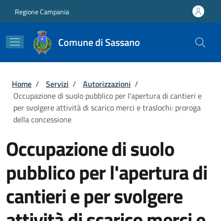
Salta al contenuto principale
Skip to footer content
Regione Campania
Comune di Sassano
Briciole di pane
Home
/
Servizi
/
Autorizzazioni
/
Occupazione di suolo pubblico per l'apertura di cantieri e
per svolgere attività di scarico merci e traslochi: proroga
della concessione
Occupazione di suolo
pubblico per l'apertura di
cantieri e per svolgere
attività di scarico merci e