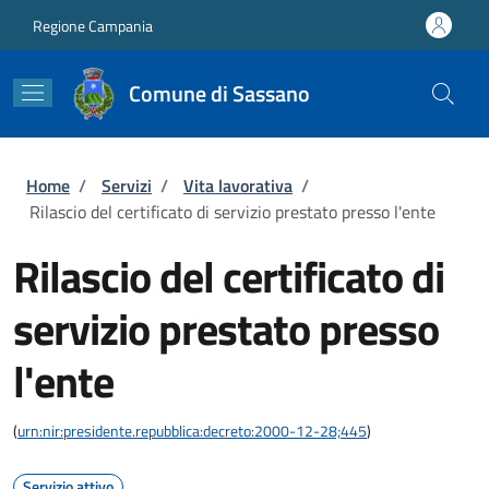
Salta al contenuto principale
Skip to footer content
Regione Campania
Comune di Sassano
Briciole di pane
Home
/
Servizi
/
Vita lavorativa
/
Rilascio del certificato di servizio prestato presso l'ente
Rilascio del certificato di
servizio prestato presso
l'ente
(
urn:nir:presidente.repubblica:decreto:2000-12-28;445
)
Servizio attivo