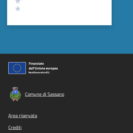
Valuta 1 stelle su 5
Comune di Sassano
Footer menu
Area riservata
Crediti