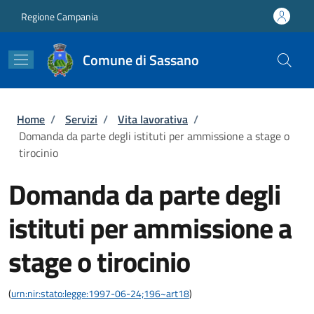
Salta al contenuto principale
Skip to footer content
Regione Campania
Comune di Sassano
Briciole di pane
Home
/
Servizi
/
Vita lavorativa
/
Domanda da parte degli istituti per ammissione a stage o
tirocinio
Domanda da parte degli
istituti per ammissione a
stage o tirocinio
(
urn:nir:stato:legge:1997-06-24;196~art18
)