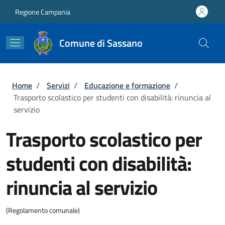
Salta al contenuto principale
Skip to footer content
Regione Campania
Comune di Sassano
Briciole di pane
Home
/
Servizi
/
Educazione e formazione
/
Trasporto scolastico per studenti con disabilità: rinuncia al
servizio
Trasporto scolastico per
studenti con disabilità:
rinuncia al servizio
(Regolamento comunale)